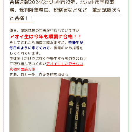
合格速報2024⑤北九州市役所、北九州市学校事
務、裁判所事務官、税務署などなど 筆記試験次々
と合格！！
連日、筆記試験の発表が行われていますが
アオイ生は今年も順調に合格！！
そしてこれから面接に臨みますが、
卒塾生が
毎日のように来てくれて
、後輩のため指導を
してくれています。
生徒同士だけではなく卒塾生すらも力を合わせ
て取り組んでいくのが
アオイにしかできない
究極の面接対策！
さあ、あと一歩！内定を勝ち取ろう！