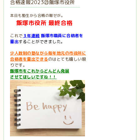
合格速報2023㉓飯塚市役所
本日も塾生から合格の報せが。
飯塚市役所 最終合格
これで
３年連続
飯塚市職員に合格者を
輩出
することができました。
少人数制の塾ながら毎年地元の市役所に
合格者を輩出できる
のはとても嬉しい限
りです。
飯塚市をこれからどんどん発展
させてほしいですね！！