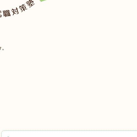
す。
！
7名中）