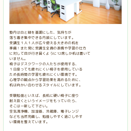
塾内は白と緑を基調にした、気持ちが
落ち着き集中できる内装にしています。
受講生１人１人が広々使える大きめの机を
準備！また常に受講生全員の表情や学習の仕方
に対して目が行き届くように12席しか机は置いて
いません。
椅子はデスクワークの人たちが使用する、
１日座っても疲れにくい椅子を使用している
ため長時間の学習も疲れにくい環境です。
心理学の観点から学習効果を高めるために、
机は向かい合わせるスタイルにしています。
受験勉強といえば、長机に硬い椅子に座り
耐え抜くというイメージをもっていたら、
そこは一新して下さい。
空気清浄機、加湿器、冷蔵庫、電子レンジ
なども当然完備し、勉強しやすく過ごしやす
い環境を整えています。